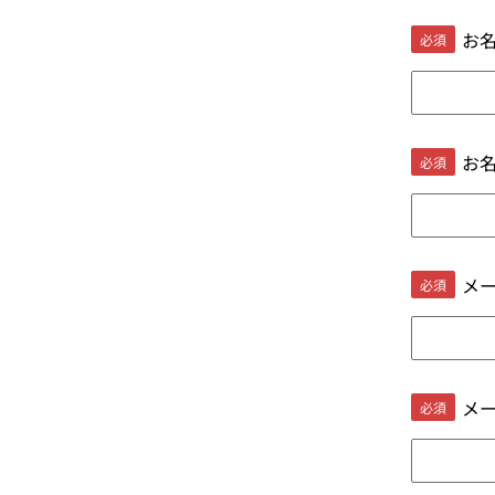
お
お
メ
メ